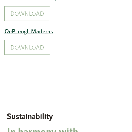
DOWNLOAD
OeP_engl_Maderas
DOWNLOAD
Sustainability
In harmony with